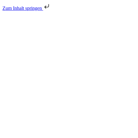
Zum Inhalt springen
Zum Inhalt springen
Telefon:
+49 176-618 33 583
E-Mail:
info@aengie.net
Clear
Search